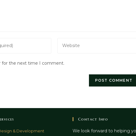
Enter
your
website
r for the next time I comment.
URL
(optional)
ervices
Contact Info
We look forward to helping y
esign & Development