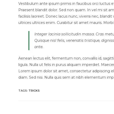
Vestibulum ante ipsum primis in faucibus orci luctus et 
Praesent blandit dolor. Sed non quam. In vel mi sit
facilisis laoreet. Donec lacus nunc, viverra nec, blandi
ultrices ultrices enim. Curabitur sit amet mauris. Morbi i
Integer lacinia sollicitudin massa. Cras metu
Quisque nisl felis, venenatis tristique, dignis
ante.
Aenean lectus elit, fermentum non, convallis id, sagittis 
ligula. Nulla ut felis in purus aliquam imperdiet. Maece
Lorem ipsum dolor sit amet, consectetur adipiscing eli
diam. Sed nisi. Nulla quis sem at nibh elementum impe
TAGS
:
TRICKS
Read