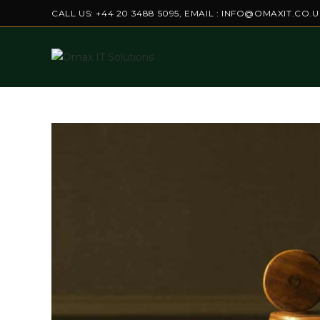
Skip
CALL US: +44 20 3488 5095, EMAIL : INFO@OMAXIT.CO.U
to
content