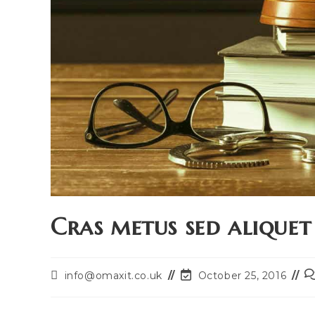
Cras metus sed aliquet
Post
P
Post
info@omaxit.co.uk
October 25, 2016
last
c
author:
modified: