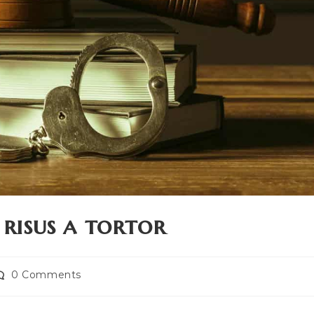
 risus a tortor
ost
0 Comments
omments: