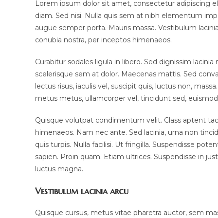
Lorem ipsum dolor sit amet, consectetur adipiscing eli
diam. Sed nisi. Nulla quis sem at nibh elementum impe
augue semper porta. Mauris massa. Vestibulum lacinia a
conubia nostra, per inceptos himenaeos.
Curabitur sodales ligula in libero. Sed dignissim lacin
scelerisque sem at dolor. Maecenas mattis. Sed convalli
lectus risus, iaculis vel, suscipit quis, luctus non, massa
metus metus, ullamcorper vel, tincidunt sed, euismod 
Quisque volutpat condimentum velit. Class aptent tacit
himenaeos. Nam nec ante. Sed lacinia, urna non tincid
quis turpis. Nulla facilisi. Ut fringilla. Suspendisse p
sapien. Proin quam. Etiam ultrices. Suspendisse in jus
luctus magna.
Vestibulum lacinia arcu
Quisque cursus, metus vitae pharetra auctor, sem m