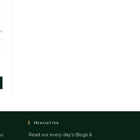
Newsletter
ou
Read our every day's Blogs &