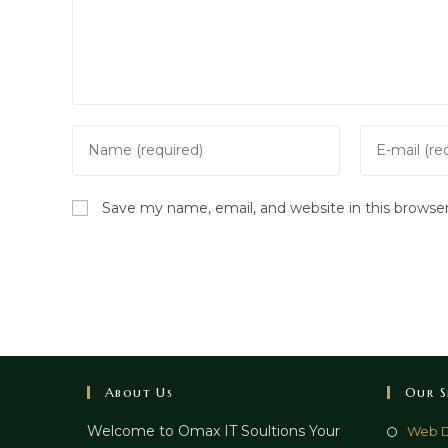
Enter
Enter
your
your
name
email
Save my name, email, and website in this browse
or
address
username
to
to
comment
comment
About Us
Our S
Welcome to Omax IT Soultions Your
Web D