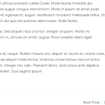
ultrices posuere cubilia Curae; Morbi lacinia molestie dui.
 amet augue congue elementum. Morbi in ipsum sit amet pede
t vel, egestas et, augue. Vestibulum tincidunt malesuada tellus. Ut
n dui quis est pulvinar ullamcorper. Nulla facilisi.
s. Sed aliquet risus a tortor. Integer id quam. Morbi mi.
sim in, ultrices sit amet, augue. Proin sodales libero eget
at, neque. Nullam mauris orci, aliquet et, iaculis et, viverra vitae,
nas aliquet mollis lectus. Vivamus consectetuer risus et tortor.
t. Integer nec odio. Praesent libero. Sed cursus ante dapibus
rdiet. Duis sagittis ipsum.
Next Post