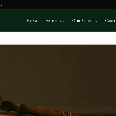
K
Home
About Us
Our Services
Caree