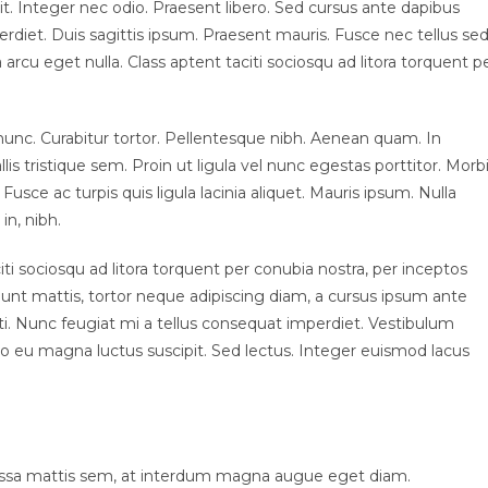
t. Integer nec odio. Praesent libero. Sed cursus ante dapibus
rdiet. Duis sagittis ipsum. Praesent mauris. Fusce nec tellus se
rcu eget nulla. Class aptent taciti sociosqu ad litora torquent p
ia nunc. Curabitur tortor. Pellentesque nibh. Aenean quam. In
s tristique sem. Proin ut ligula vel nunc egestas porttitor. Morb
. Fusce ac turpis quis ligula lacinia aliquet. Mauris ipsum. Nulla
in, nibh.
i sociosqu ad litora torquent per conubia nostra, per inceptos
unt mattis, tortor neque adipiscing diam, a cursus ipsum ante
otenti. Nunc feugiat mi a tellus consequat imperdiet. Vestibulum
to eu magna luctus suscipit. Sed lectus. Integer euismod lacus
assa mattis sem, at interdum magna augue eget diam.